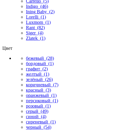
Carrello
(5)
Indigo
(46)
Ining Baby
(2)
Lorelli
(1)
Luxmom
(1)
Rant
(82)
Siger
(4)
Zlatek
(1)
Цвет
бежевый
(28)
бордовый
(1)
графит
(2)
желтый
(1)
зелёный
(26)
коричневый
(7)
красный
(3)
оранжевый
(1)
персиковый
(1)
розовый
(1)
серый
(49)
синий
(4)
сиреневый
(1)
черный
(54)