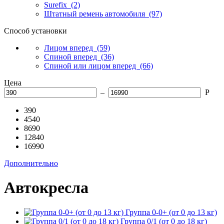
Surefix
(2)
Штатный ремень автомобиля
(97)
Способ установки
Лицом вперед
(59)
Спиной вперед
(36)
Спиной или лицом вперед
(66)
Цена
–
Р
390
4540
8690
12840
16990
Дополнительно
Автокресла
Группа 0-0+ (от 0 до 13 кг)
Группа 0/1 (от 0 до 18 кг)