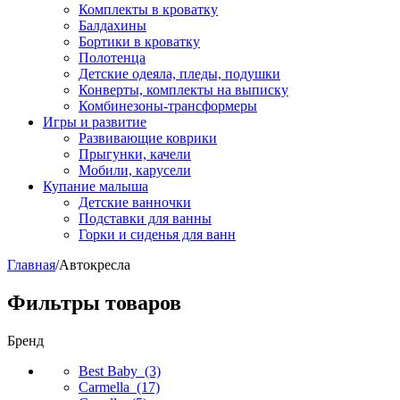
Комплекты в кроватку
Балдахины
Бортики в кроватку
Полотенца
Детские одеяла, пледы, подушки
Конверты, комплекты на выписку
Комбинезоны-трансформеры
Игры и развитие
Развивающие коврики
Прыгунки, качели
Мобили, карусели
Купание малыша
Детские ванночки
Подставки для ванны
Горки и сиденья для ванн
Главная
/
Автокресла
Фильтры товаров
Бренд
Best Baby
(3)
Carmella
(17)