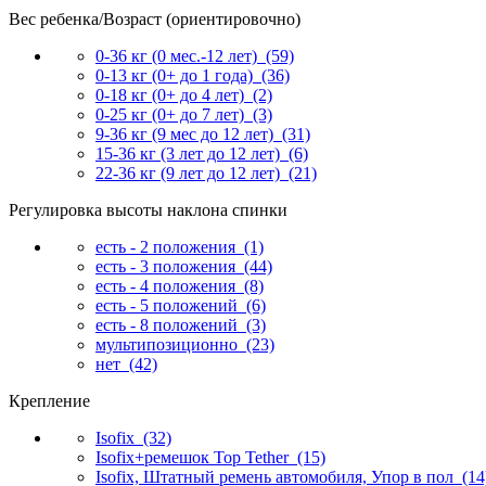
Вес ребенка/Возраст (ориентировочно)
0-36 кг (0 мес.-12 лет)
(59)
0-13 кг (0+ до 1 года)
(36)
0-18 кг (0+ до 4 лет)
(2)
0-25 кг (0+ до 7 лет)
(3)
9-36 кг (9 мес до 12 лет)
(31)
15-36 кг (3 лет до 12 лет)
(6)
22-36 кг (9 лет до 12 лет)
(21)
Регулировка высоты наклона спинки
есть - 2 положения
(1)
есть - 3 положения
(44)
есть - 4 положения
(8)
есть - 5 положений
(6)
есть - 8 положений
(3)
мультипозиционно
(23)
нет
(42)
Крепление
Isofix
(32)
Isofix+ремешок Тор Tether
(15)
Isofix, Штатный ремень автомобиля, Упор в пол
(14