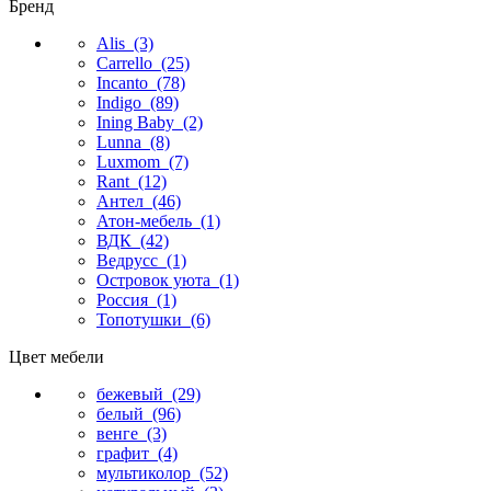
Бренд
Alis
(3)
Carrello
(25)
Incanto
(78)
Indigo
(89)
Ining Baby
(2)
Lunna
(8)
Luxmom
(7)
Rant
(12)
Антел
(46)
Атон-мебель
(1)
ВДК
(42)
Ведрусс
(1)
Островок уюта
(1)
Россия
(1)
Топотушки
(6)
Цвет мебели
бежевый
(29)
белый
(96)
венге
(3)
графит
(4)
мультиколор
(52)