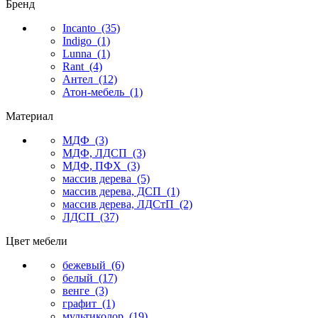
Бренд
Incanto
(35)
Indigo
(1)
Lunna
(1)
Rant
(4)
Антел
(12)
Атон-мебель
(1)
Материал
МДФ
(3)
МДФ, ЛДСП
(3)
МДФ, ПФХ
(3)
массив дерева
(5)
массив дерева, ДСП
(1)
массив дерева, ЛДСтП
(2)
ЛДСП
(37)
Цвет мебели
бежевый
(6)
белый
(17)
венге
(3)
графит
(1)
мультиколор
(19)