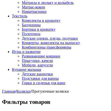
Матрасы в люльку и колыбель
Матрас-кокон
Наматрасники
Текстиль
Комплекты в кроватку
Балдахины
Бортики в кроватку
Полотенца
Детские одеяла, пледы, подушки
Конверты, комплекты на выписку
Комбинезоны-трансформеры
Игры и развитие
Развивающие коврики
Прыгунки, качели
Мобили, карусели
Купание малыша
Детские ванночки
Подставки для ванны
Горки и сиденья для ванн
Главная
/
Коляски
/
Прогулочные коляски
Фильтры товаров