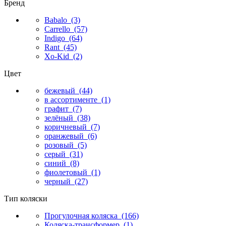
Бренд
Babalo
(3)
Carrello
(57)
Indigo
(64)
Rant
(45)
Xo-Kid
(2)
Цвет
бежевый
(44)
в ассортименте
(1)
графит
(7)
зелёный
(38)
коричневый
(7)
оранжевый
(6)
розовый
(5)
серый
(31)
синий
(8)
фиолетовый
(1)
черный
(27)
Тип коляски
Прогулочная коляска
(166)
Коляска-трансформер
(1)