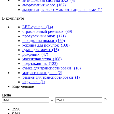
антишоковая система SAS
(4)
амортизация колёс
(167)
амортизация колес + амортизация на раме
(1)
В комплекте
LED-фонарь
(14)
страховочный ремешок
(39)
прогулочный блок
(171)
накидка на ножки
(160)
корзина для покупок
(168)
сумка для мамы
(16)
дождевик
(47)
москитная сетка
(108)
подстаканник
(123)
сумка для транспортировки
(16)
матрасик-вкладыш
(2)
ремень для транспортировки
(1)
игрушка
(1)
Еще
меньше
Цена
–
Р
3990
9468