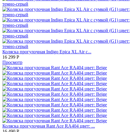
Коляска прогулочная Indigo Epica XL Air с...
16 299
Р
Просмотр
Коляска прогулочная Rant Ace RA404 цвет: ...
16 490
Р